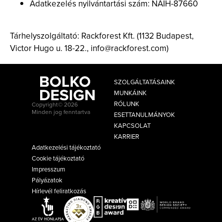
Adatkezelés nyilvántartási szám: NAIH-87660
Tárhelyszolgáltató: Rackforest Kft. (1132 Budapest,
Victor Hugo u. 18-22., info@rackforest.com)
SZOLGÁLTATÁSAINK
MUNKÁINK
RÓLUNK
Copyright© 2026
Minden jog fenntartva
ESETTANULMÁNYOK
KAPCSOLAT
KARRIER
Adatkezelési tájékoztató
Cookie tájékoztató
Impresszum
Pályázatok
Hírlevél feliratkozás