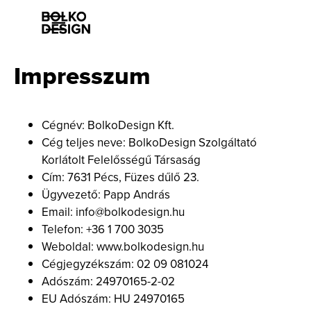
Impresszum
Szolgáltatásaink
Cégnév: BolkoDesign Kft.
Cég teljes neve: BolkoDesign Szolgáltató
Munkáink
Korlátolt Felelősségű Társaság
Cím: 7631 Pécs, Füzes dűlő 23.
Rólunk
Ügyvezető: Papp András
Email: info@bolkodesign.hu
Esettanulmányok
Telefon: +36 1 700 3035
Weboldal: www.bolkodesign.hu
Karrier
Cégjegyzékszám: 02 09 081024
Adószám: 24970165-2-02
Kapcsolat
EU Adószám: HU 24970165