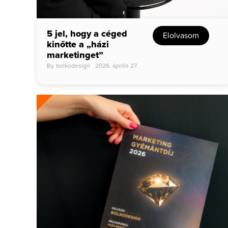
5 jel, hogy a céged
Elolvasom
kinőtte a „házi
marketinget”
By
bolkodesign
2026. április 27.