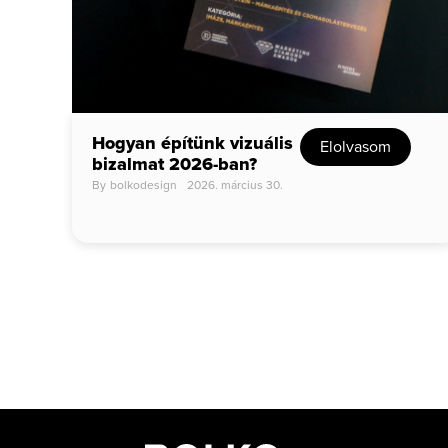
Hogyan építünk vizuális
Elolvasom
bizalmat 2026-ban?
By
bolkodesign
2026. március 30.