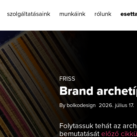
szolgáltatásaink
munkáink
rólunk
esett
FRISS
Brand archetí
By
bolkodesign
2026. július 17.
Folytassuk tehát az arc
bemutatását
előző cikk