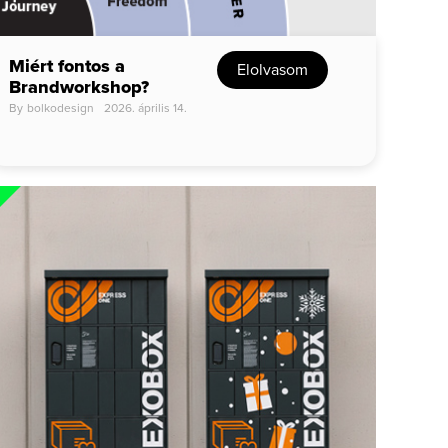
Miért fontos a
Elolvasom
Brandworkshop?
By
bolkodesign
2026. április 14.