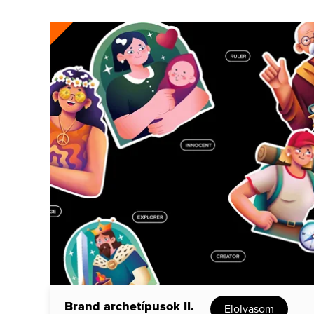
Brand archetípusok II.
Elolvasom