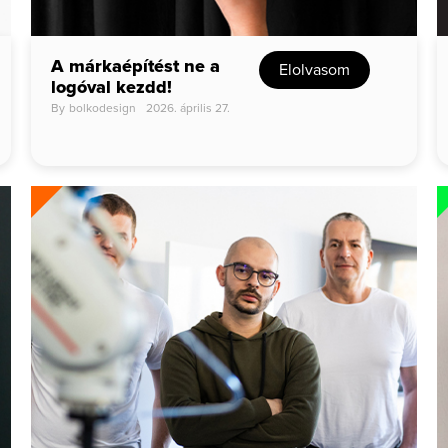
A márkaépítést ne a
Elolvasom
logóval kezdd!
By
bolkodesign
2026. április 27.