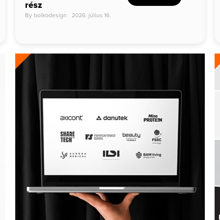
rész
By
bolkodesign
2026. július 16.