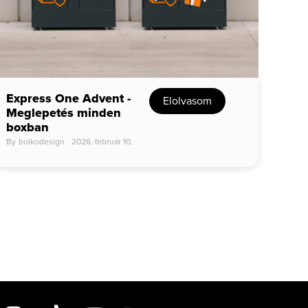
Express One Advent -
Elolvasom
Meglepetés minden
boxban
By
bolkodesign
2026. február 10.