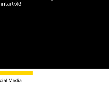
nntartók!
cial Media