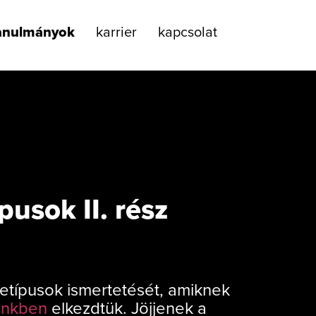
anulmányok
karrier
kapcsolat
pusok II. rész
hetípusok ismertetését, amiknek
ünkben
elkezdtük. Jöjjenek a