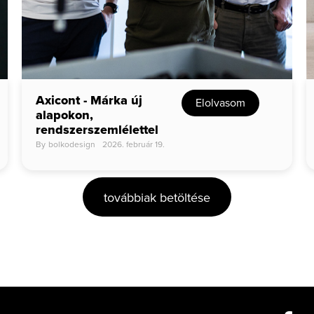
Axicont - Márka új
Elolvasom
alapokon,
rendszerszemlélettel
By
bolkodesign
2026. február 19.
továbbiak betöltése