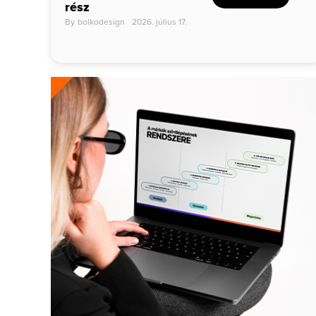
rész
By
bolkodesign
2026. július 17.