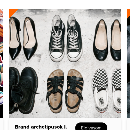
Brand archetípusok I.
Elolvasom