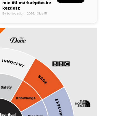
mielőtt márkaépítésbe
kezdesz
By
bolkodesign
2026. július 15.