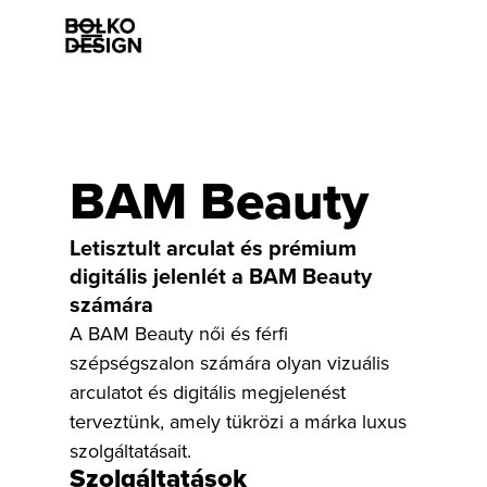
Szolgáltatásaink
BAM Beauty
Munkáink
Letisztult arculat és prémium
digitális jelenlét a BAM Beauty
Rólunk
számára
A BAM Beauty női és férfi
Esettanulmányok
szépségszalon számára olyan vizuális
Karrier
arculatot és digitális megjelenést
terveztünk, amely tükrözi a márka luxus
Kapcsolat
szolgáltatásait.
Szolgáltatások