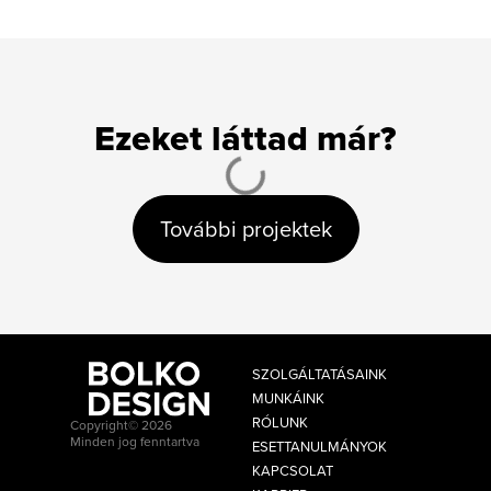
Ezeket láttad már?
További projektek
SZOLGÁLTATÁSAINK
MUNKÁINK
RÓLUNK
Copyright© 2026
Minden jog fenntartva
ESETTANULMÁNYOK
KAPCSOLAT