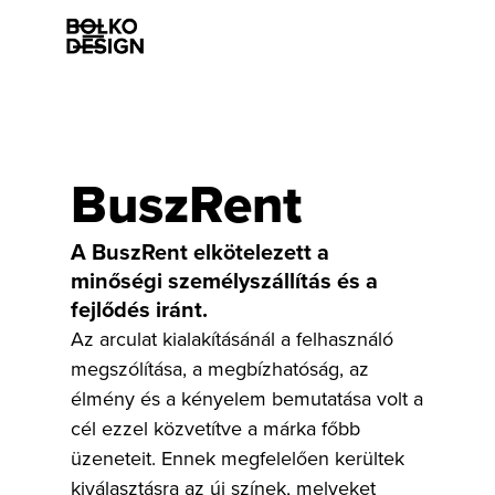
Szolgáltatásaink
BuszRent
Munkáink
A BuszRent elkötelezett a
minőségi személyszállítás és a
Rólunk
fejlődés iránt.
Az arculat kialakításánál a felhasználó
Esettanulmányok
megszólítása, a megbízhatóság, az
Karrier
élmény és a kényelem bemutatása volt a
cél ezzel közvetítve a márka főbb
Kapcsolat
üzeneteit. Ennek megfelelően kerültek
kiválasztásra az új színek, melyeket