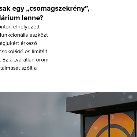
csak egy „csomagszekrény”,
dárium lenne?
onton elhelyezett
 funkcionális eszközt
magjukért érkező
csokoládé és limitált
 Ez a „váratlan öröm
talmasat szólt a