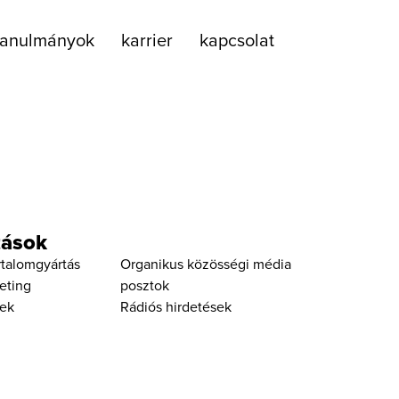
tanulmányok
karrier
kapcsolat
tások
rtalomgyártás
Organikus közösségi média
eting
posztok
ek
Rádiós hirdetések