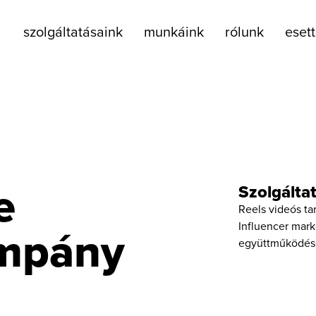
szolgáltatásaink
munkáink
rólunk
eset
e
Szolgálta
Reels videós ta
ampány
Influencer mark
együttműködés