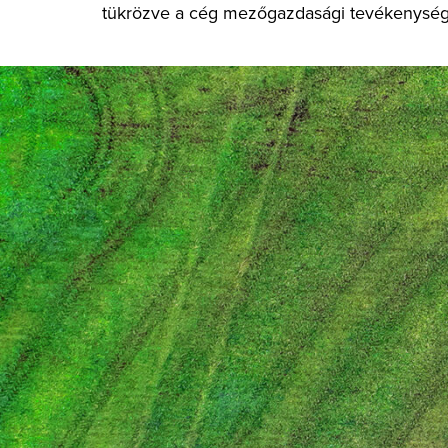
tükrözve a cég mezőgazdasági tevékenységé