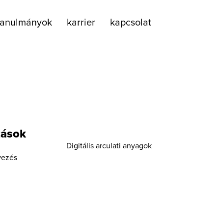
tanulmányok
karrier
kapcsolat
tások
Digitális arculati anyagok
vezés