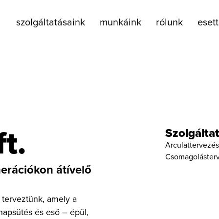
szolgáltatásaink
munkáink
rólunk
eset
t.
Szolgálta
Arculattervezés
Csomagoláster
erációkon átívelő
 terveztünk, amely a
apsütés és eső – épül,