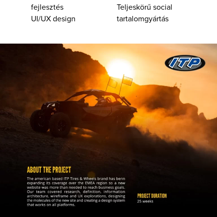
fejlesztés
Teljeskörű social
UI/UX design
tartalomgyártás