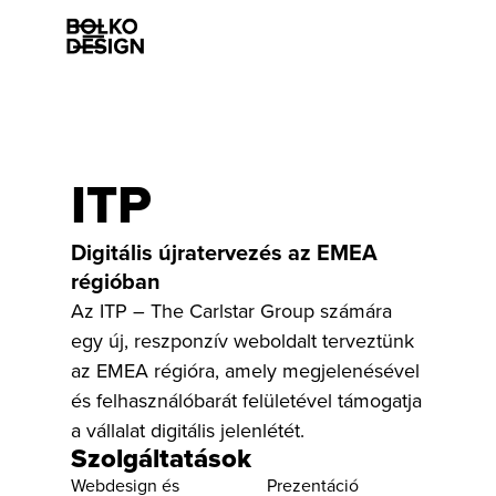
Szolgáltatásaink
ITP
Munkáink
Digitális újratervezés az EMEA
régióban
Rólunk
Az ITP – The Carlstar Group számára
egy új, reszponzív weboldalt terveztünk
Esettanulmányok
az EMEA régióra, amely megjelenésével
Karrier
és felhasználóbarát felületével támogatja
a vállalat digitális jelenlétét.
Szolgáltatások
Kapcsolat
Webdesign és
Prezentáció