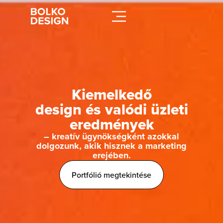
Szolgáltatásaink
Kiemelkedő
Munkáink
design és valódi üzleti
eredmények
Rólunk
– kreatív ügynökségként azokkal
dolgozunk, akik hisznek a marketing
Esettanulmányok
erejében.
Portfólió megtekintése
Karrier
Kapcsolat