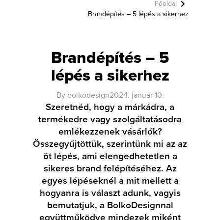
Főoldal
Brandépítés – 5 lépés a sikerhez
Brandépítés – 5
lépés a sikerhez
By
bolkodesign
2024. január 10.
Szeretnéd, hogy a márkádra, a
termékedre vagy szolgáltatásodra
emlékezzenek vásárlók?
Összegyűjtöttük, szerintünk mi az az
öt lépés, ami elengedhetetlen a
sikeres brand felépítéséhez. Az
egyes lépéseknél a mit mellett a
hogyanra is választ adunk, vagyis
bemutatjuk, a BolkoDesignnal
együttműködve mindezek miként