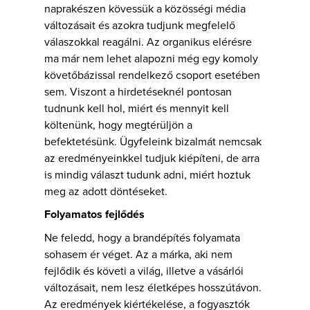
naprakészen kövessük a közösségi média
változásait és azokra tudjunk megfelelő
válaszokkal reagálni. Az organikus elérésre
ma már nem lehet alapozni még egy komoly
követőbázissal rendelkező csoport esetében
sem. Viszont a hirdetéseknél pontosan
tudnunk kell hol, miért és mennyit kell
költenünk, hogy megtérüljön a
befektetésünk. Ügyfeleink bizalmát nemcsak
az eredményeinkkel tudjuk kiépíteni, de arra
is mindig választ tudunk adni, miért hoztuk
meg az adott döntéseket.
Folyamatos fejlődés
Ne feledd, hogy a brandépítés folyamata
sohasem ér véget. Az a márka, aki nem
fejlődik és követi a világ, illetve a vásárlói
változásait, nem lesz életképes hosszútávon.
Az eredmények kiértékelése, a fogyasztók