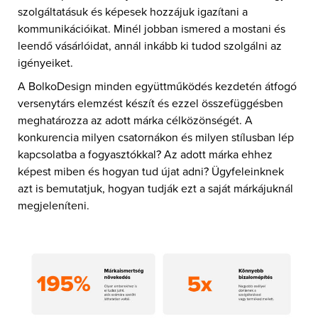
szolgáltatásuk és képesek hozzájuk igazítani a
kommunikációikat. Minél jobban ismered a mostani és
leendő vásárlóidat, annál inkább ki tudod szolgálni az
igényeiket.
A BolkoDesign minden együttműködés kezdetén átfogó
versenytárs elemzést készít és ezzel összefüggésben
meghatározza az adott márka célközönségét. A
konkurencia milyen csatornákon és milyen stílusban lép
kapcsolatba a fogyasztókkal? Az adott márka ehhez
képest miben és hogyan tud újat adni? Ügyfeleinknek
azt is bemutatjuk, hogyan tudják ezt a saját márkájuknál
megjeleníteni.