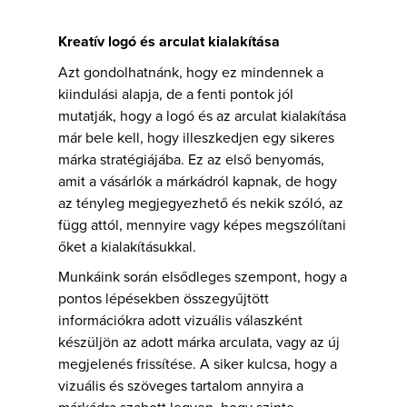
Kreatív logó és arculat kialakítása
Azt gondolhatnánk, hogy ez mindennek a
kiindulási alapja, de a fenti pontok jól
mutatják, hogy a logó és az arculat kialakítása
már bele kell, hogy illeszkedjen egy sikeres
márka stratégiájába. Ez az első benyomás,
amit a vásárlók a márkádról kapnak, de hogy
az tényleg megjegyezhető és nekik szóló, az
függ attól, mennyire vagy képes megszólítani
őket a kialakításukkal.
Munkáink során elsődleges szempont, hogy a
pontos lépésekben összegyűjtött
információkra adott vizuális válaszként
készüljön az adott márka arculata, vagy az új
megjelenés frissítése. A siker kulcsa, hogy a
vizuális és szöveges tartalom annyira a
márkádra szabott legyen, hogy szinte