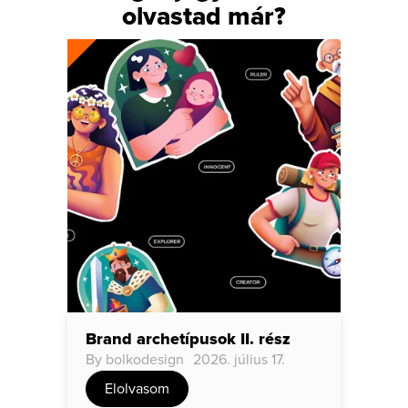
olvastad már?
Brand archetípusok II. rész
Bran
By
bolkodesign
2026. július 17.
By
b
Elolvasom
E