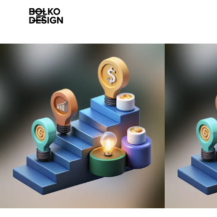
Szolgáltatásaink
Munkáink
Rólunk
Esettanulmányok
Karrier
Kapcsolat