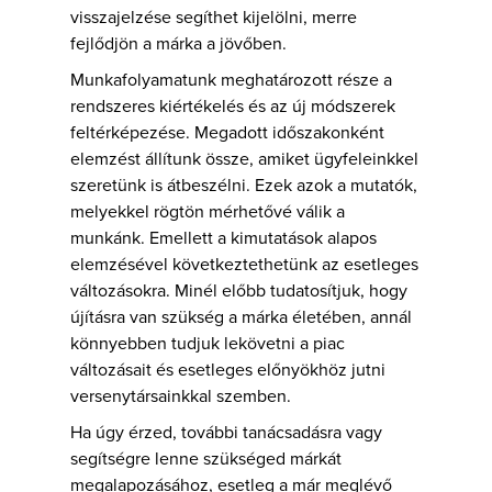
visszajelzése segíthet kijelölni, merre
fejlődjön a márka a jövőben.
Munkafolyamatunk meghatározott része a
rendszeres kiértékelés és az új módszerek
feltérképezése. Megadott időszakonként
elemzést állítunk össze, amiket ügyfeleinkkel
szeretünk is átbeszélni. Ezek azok a mutatók,
melyekkel rögtön mérhetővé válik a
munkánk. Emellett a kimutatások alapos
elemzésével következtethetünk az esetleges
változásokra. Minél előbb tudatosítjuk, hogy
újításra van szükség a márka életében, annál
könnyebben tudjuk lekövetni a piac
változásait és esetleges előnyökhöz jutni
versenytársainkkal szemben.
Ha úgy érzed, további tanácsadásra vagy
segítségre lenne szükséged márkát
megalapozásához, esetleg a már meglévő