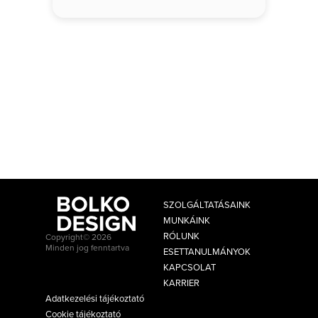
SZOLGÁLTATÁSAINK
MUNKÁINK
RÓLUNK
Copyright© 2026
Minden jog fenntartva
ESETTANULMÁNYOK
KAPCSOLAT
KARRIER
Adatkezelési tájékoztató
Cookie tájékoztató