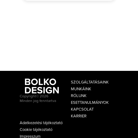
SZOLGÁLTATÁSAINK
MUNKÁINK
RÓLUNK
Copyright© 2026
Minden jog fenntartva
ESETTANULMÁNYOK
KAPCSOLAT
KARRIER
Adatkezelési tájékoztató
Cookie tájékoztató
Impresszum