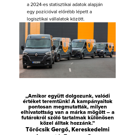
a 2024-es statisztikai adatok alapján
egy pozícióval előrébb lépett a
logisztikai vállalatok között.
„Amikor együtt dolgozunk, valódi
értéket teremtünk! A kampányaitok
pontosan megmutatták, milyen
elhivatottság van a márka mögött – a
futárokról szóló tartalmak különösen
közel álltak hozzánk.”
Törőcsik Gergő, Kereskedelmi