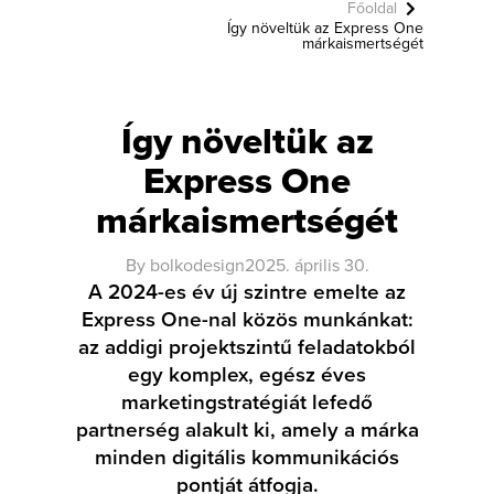
Főoldal
Így növeltük az Express One
márkaismertségét
Így növeltük az
Express One
márkaismertségét
By
bolkodesign
2025. április 30.
A 2024-es év új szintre emelte az
Express One-nal közös munkánkat:
az addigi projektszintű feladatokból
egy komplex, egész éves
marketingstratégiát lefedő
partnerség alakult ki, amely a márka
minden digitális kommunikációs
pontját átfogja.