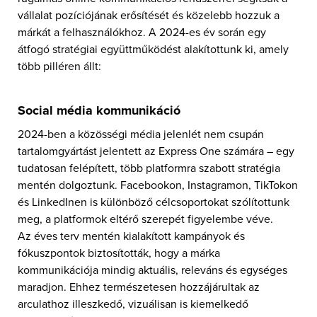
vállalat pozíciójának erősítését és közelebb hozzuk a
márkát a felhasználókhoz.
A 2024-es év során egy
átfogó stratégiai együttműködést alakítottunk ki, amely
több pilléren állt:
Social média kommunikáció
2024-ben a közösségi média jelenlét nem csupán
tartalomgyártást jelentett az Express One számára – egy
tudatosan felépített, több platformra szabott stratégia
mentén dolgoztunk.
Facebookon, Instagramon, TikTokon
és LinkedInen
is különböző célcsoportokat szólítottunk
meg, a platformok eltérő szerepét figyelembe véve.
Az éves terv mentén kialakított kampányok és
fókuszpontok biztosították, hogy a márka
kommunikációja mindig aktuális, releváns és egységes
maradjon. Ehhez természetesen hozzájárultak az
arculathoz illeszkedő, vizuálisan is kiemelkedő