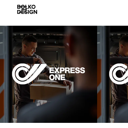
Szolgáltatásaink
Munkáink
Rólunk
Esettanulmányok
Karrier
Kapcsolat