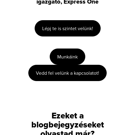
igazgató, Express One
Lépj te is szintet velünk!
Munkáink
Vedd fel velünk a kapcsolatot!
Ezeket a
blogbejegyzéseket
olvastad már?