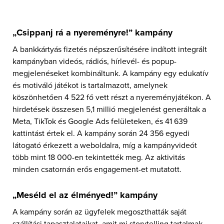
„
Csippanj rá a nyereményre!” kampány
A bankkártyás fizetés népszerűsítésére indított integrált
kampányban videós, rádiós, hírlevél- és popup-
megjelenéseket kombináltunk. A kampány egy edukatív
és motiváló játékot is tartalmazott, amelynek
köszönhetően 4 522 fő vett részt a nyereményjátékon. A
hirdetések összesen 5,1 millió megjelenést generáltak a
Meta, TikTok és Google Ads felületeken, és 41 639
kattintást értek el. A kampány során 24 356 egyedi
látogató érkezett a weboldalra, míg a kampányvideót
több mint 18 000-en tekintették meg. Az aktivitás
minden csatornán erős engagement-et mutatott.
„
Meséld el az élményed!” kampány
A kampány során az ügyfelek megoszthatták saját
szállítási tapasztalataikat, amit mi storytelling tartalmak